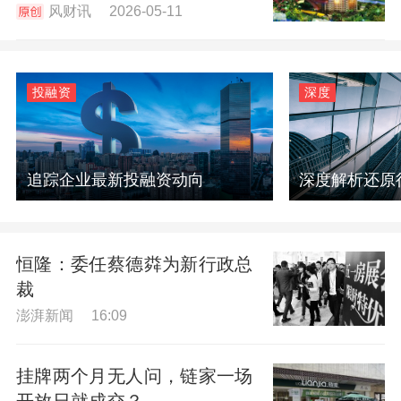
风财讯 2026-05-11
投融资
深度
追踪企业最新投融资动向
深度解析还原
恒隆：委任蔡德粦为新行政总
裁
澎湃新闻 16:09
挂牌两个月无人问，链家一场
开放日就成交？