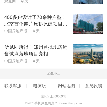
观点网 今天
400多户设计了70余种户型！
北京首个连片原拆原建项目的
民生考量
中国房地产报 今天
所见即所得！郑州首批现房销
售试点落地项目亮相
中国房地产报 今天
加载中...
联系客服
电脑版
网站地图
意见反馈
京ICP证030609号
©2026手机凤凰网房产 ihouse.ifeng.com